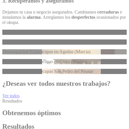
3. Recuperamos y aseguramos
Dejamos tu casa o negocio asegurados. Cambiamos
cerraduras
e
instalamos la
alarma
. Arreglamos los
desperfectos
ocasionados por
el okupa.
Desalojo Inqui-Okupa en La Unión
Informativos 7 Región de Murcia
Desokupacion Echarocupas en Aguilas (Murcia)
Desokupación Echarocupas en Cieza (Murcia)
Desokupacion Echarocupas San Pedro del Pinatar
¿Deseas ver todos nuestros trabajos?
Ver todos
Resultados
Obtenemos óptimos
Resultados